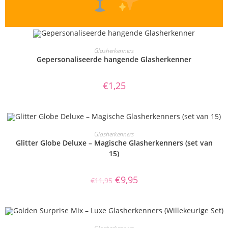
OPTIES SELECTEREN
Glasherkenners
Gepersonaliseerde hangende Glasherkenner
€
1,25
TOEVOEGEN AAN WINKELWAGEN
Glasherkenners
Glitter Globe Deluxe – Magische Glasherkenners (set van
15)
AANBIEDING!
€
9,95
€
11,95
OPTIES SELECTEREN