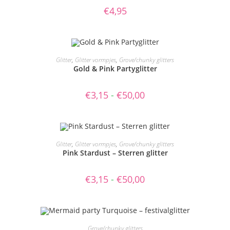
€
4,95
OPTIES SELECTEREN
Glitter
,
Glitter vormpjes
,
Grove/chunky glitters
Gold & Pink Partyglitter
€
3,15
-
€
50,00
OPTIES SELECTEREN
Glitter
,
Glitter vormpjes
,
Grove/chunky glitters
Pink Stardust – Sterren glitter
€
3,15
-
€
50,00
OPTIES SELECTEREN
Grove/chunky glitters