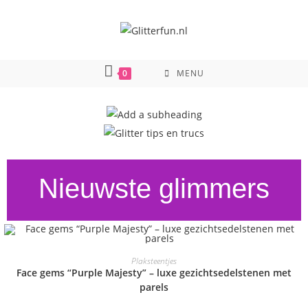
0
MENU
Nieuwste glimmers
TOEVOEGEN AAN WINKELWAGEN
Plaksteentjes
Face gems “Purple Majesty” – luxe gezichtsedelstenen met
parels