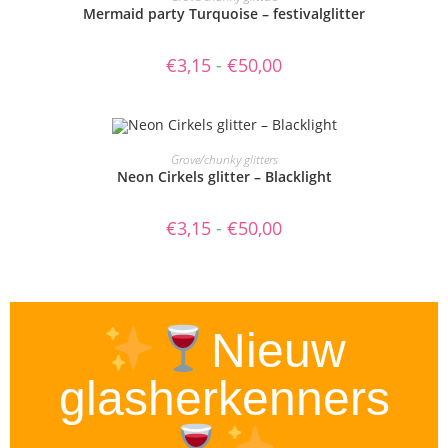
Mermaid party Turquoise – festivalglitter
€
3,15
-
€
50,00
OPTIES SELECTEREN
Grove/chunky glitters
Neon Cirkels glitter – Blacklight
€
3,15
-
€
50,00
Nieuw
glasherkenners