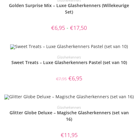
Glasherkenners
Golden Surprise Mix – Luxe Glasherkenners (Willekeurige
Set)
€
6,95
-
€
17,50
TOEVOEGEN AAN WINKELWAGEN
Glasherkenners
Sweet Treats – Luxe Glasherkenners Pastel (set van 10)
AANBIEDING!
€
6,95
€
7,95
TOEVOEGEN AAN WINKELWAGEN
Glasherkenners
Glitter Globe Deluxe – Magische Glasherkenners (set van
16)
€
11,95