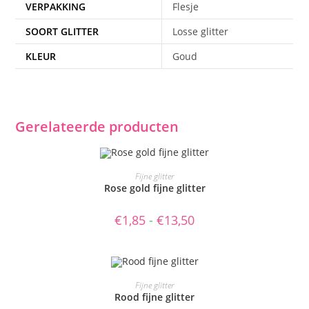
VERPAKKING
Flesje
SOORT GLITTER
Losse glitter
KLEUR
Goud
Gerelateerde producten
Dit
product
OPTIES SELECTEREN
Fijne glitter
heeft
Rose gold fijne glitter
meerdere
variaties.
Deze
Prijsklasse:
€
1,85
-
€
13,50
optie
€1,85
kan
tot
gekozen
€13,50
worden
op
de
Dit
productpagina
product
OPTIES SELECTEREN
Fijne glitter
heeft
Rood fijne glitter
meerdere