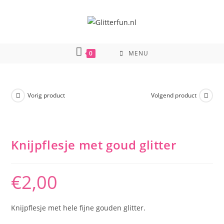
Ga
naar
inhoud
0
MENU
Vorig product
Volgend product
Knijpflesje met goud glitter
€
2,00
Knijpflesje met hele fijne gouden glitter.