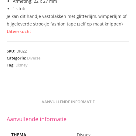
Afmeting: 22 x 27 mm
1 stuk
Je kan dit handje vastplakken met
glitterlijm
, wimperlijm of
bijgeleverde strookje fashion tape (zelf op maat knippen)
Uitverkocht
SKU:
DI022
Categorie:
Diverse
Tag:
Disney
AANVULLENDE INFORMATIE
Aanvullende informatie
THEMA
Disney