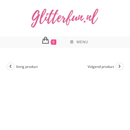
Ga
naar
inhoud
0
MENU
Vorig product
Volgend product