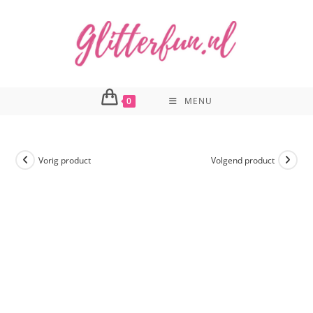
Ga
naar
inhoud
0
MENU
Vorig product
Volgend product