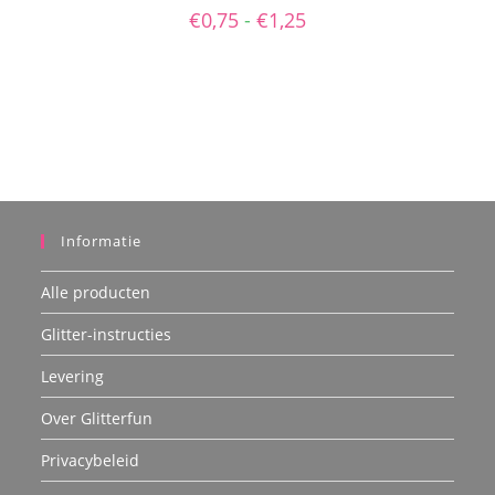
Deze
Prijsklasse:
€
0,75
-
€
1,25
optie
€0,75
kan
tot
gekozen
€1,25
worden
op
de
productpagina
Informatie
Alle producten
Glitter-instructies
Levering
Over Glitterfun
Privacybeleid