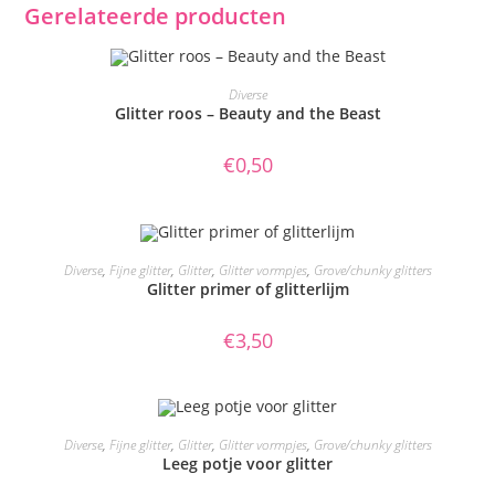
Gerelateerde producten
TOEVOEGEN AAN WINKELWAGEN
Diverse
Glitter roos – Beauty and the Beast
€
0,50
TOEVOEGEN AAN WINKELWAGEN
Diverse
,
Fijne glitter
,
Glitter
,
Glitter vormpjes
,
Grove/chunky glitters
Glitter primer of glitterlijm
€
3,50
Dit
product
OPTIES SELECTEREN
Diverse
,
Fijne glitter
,
Glitter
,
Glitter vormpjes
,
Grove/chunky glitters
heeft
Leeg potje voor glitter
meerdere
variaties.