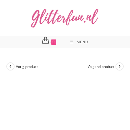
Ga
naar
inhoud
0
MENU
Vorig product
Volgend product