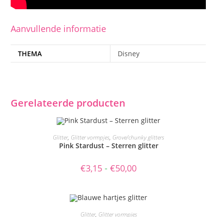
Aanvullende informatie
THEMA
Disney
Gerelateerde producten
Dit
product
OPTIES SELECTEREN
Glitter
,
Glitter vormpjes
,
Grove/chunky glitters
heeft
Pink Stardust – Sterren glitter
meerdere
variaties.
Deze
Prijsklasse:
€
3,15
-
€
50,00
optie
€3,15
kan
tot
gekozen
€50,00
worden
op
de
Dit
productpagina
product
OPTIES SELECTEREN
Glitter
,
Glitter vormpjes