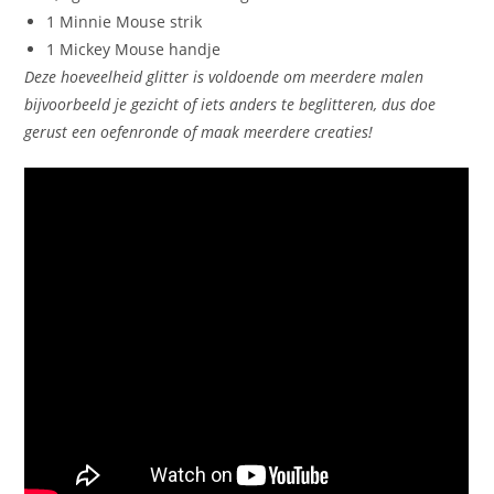
1 Minnie Mouse strik
1 Mickey Mouse handje
Deze hoeveelheid glitter is voldoende om meerdere malen
bijvoorbeeld je gezicht of iets anders te beglitteren, dus doe
gerust een oefenronde of maak meerdere creaties!