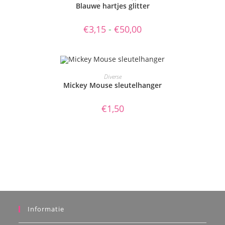
heeft
Blauwe hartjes glitter
meerdere
variaties.
Deze
Prijsklasse:
€
3,15
-
€
50,00
optie
€3,15
kan
tot
gekozen
€50,00
worden
op
de
productpagina
TOEVOEGEN AAN WINKELWAGEN
Diverse
Mickey Mouse sleutelhanger
€
1,50
Informatie