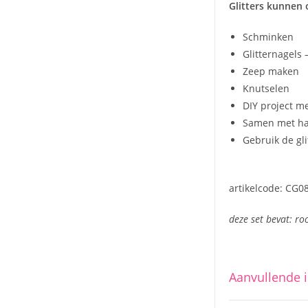
Glitters kunnen 
Schminken
Glitternagels –
Zeep maken
Knutselen
DIY project me
Samen met haar
Gebruik de gli
artikelcode: CG0
deze set bevat: ro
Aanvullende 