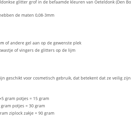
onkse glitter grof in de befaamde kleuren van Oeteldonk (Den Bosc
 hebben de maten 0,08-3mm
ijm
of andere gel aan op de gewenste plek
astje of vingers de glitters op de lijm
zijn geschikt voor cosmetisch gebruik, dat betekent dat ze veilig z
5 gram potjes = 15 gram
0 gram potjes = 30 gram
gram ziplock zakje = 90 gram