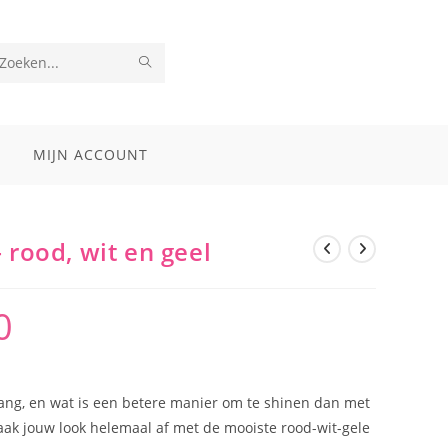
VERZEND
Zoek
ZOEKOPDRACHT
op
deze
MIJN ACCOUNT
site
 rood, wit en geel
0
Prijsklasse:
€8,10
tot
€27,00
 gang, en wat is een betere manier om te shinen dan met
aak jouw look helemaal af met de mooiste rood-wit-gele