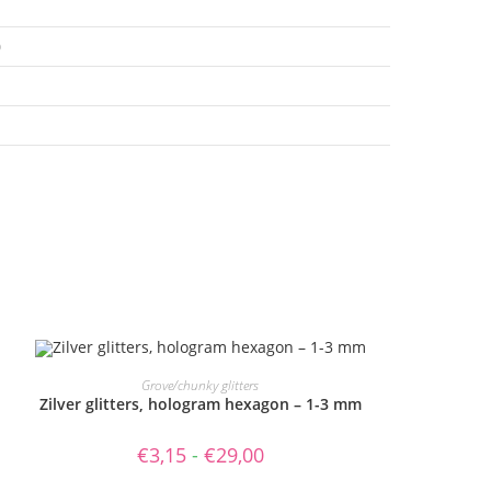
0
Dit
product
OPTIES SELECTEREN
Grove/chunky glitters
heeft
Zilver glitters, hologram hexagon – 1-3 mm
meerdere
variaties.
Deze
Prijsklasse:
€
3,15
-
€
29,00
optie
€3,15
kan
tot
gekozen