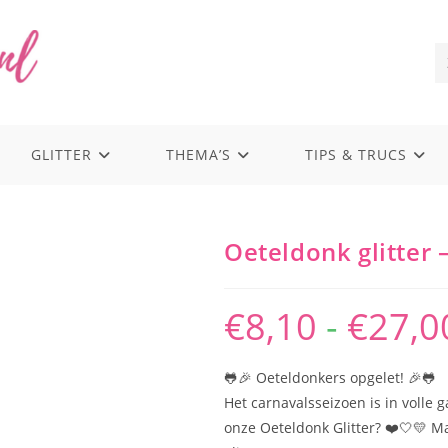
GLITTER
THEMA’S
TIPS & TRUCS
Oeteldonk glitter –
€
8,10
-
€
27,0
🐸🎉 Oeteldonkers opgelet! 🎉🐸
Het carnavalsseizoen is in volle
onze Oeteldonk Glitter? ❤️🤍💛 M