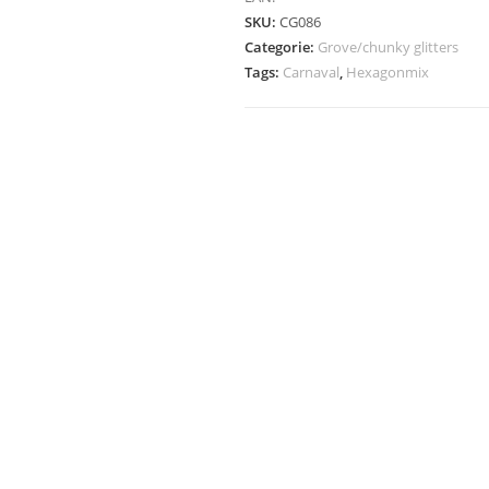
wit
SKU:
CG086
en
Categorie:
Grove/chunky glitters
geel
Tags:
Carnaval
,
Hexagonmix
aantal