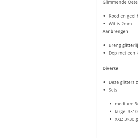
Glimmende Oeteld
Rood en geel
Wit is 2mm
Aanbrengen
Breng
glitterl
Dep met een kw
Diverse
Deze glitters 
Sets:
medium: 3×
large: 3×1
XXL: 3×30 