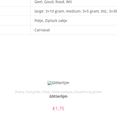
Geel, Goud, Rood, Wit
large: 3×10 gram, medium: 3×5 gram, XXL: 3×3
Potje, Ziplock zakje
Carnaval
TOEVOEGEN AAN WINKELWAGEN
Diverse
,
Fijne glitter
,
Glitter
,
Glitter vormpjes
,
Grove/chunky glitters
Glitterlijm
€
1,75