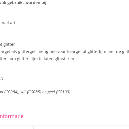
ook gebruikt worden bij:
 nail art
t glitter
gel als glittergel, meng hiervoor haargel of glitterlijm met de glit
tters om glitterslijm te laten glinsteren
86
od (CG084), wit (CG085) en geel (CG103)
informatie