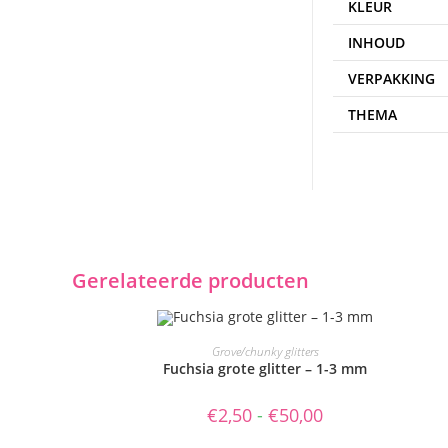
KLEUR
INHOUD
VERPAKKING
THEMA
Gerelateerde producten
Dit
product
OPTIES SELECTEREN
Grove/chunky glitters
heeft
Fuchsia grote glitter – 1-3 mm
meerdere
variaties.
Deze
Prijsklasse:
€
2,50
-
€
50,00
optie
€2,50
kan
tot
gekozen