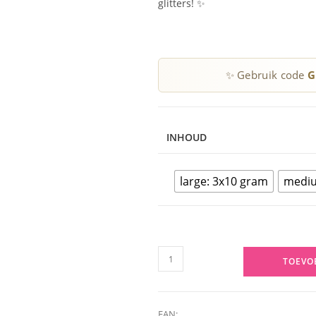
glitters! ✨
✨ Gebruik code
G
INHOUD
large: 3x10 gram
mediu
Oeteldonk
TOEVO
glitter
-
rood,
EAN: