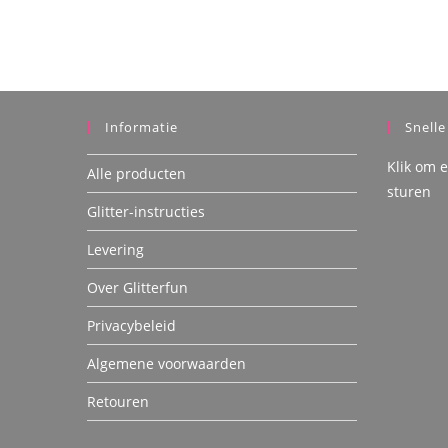
€50,00
worden
op
de
productpagina
Informatie
Snelle
Klik om 
Alle producten
sturen
Glitter-instructies
Levering
Over Glitterfun
Privacybeleid
Algemene voorwaarden
Retouren