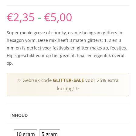
€
2,35
-
€
5,00
Prijsklasse:
€2,35
tot
€5,00
Super mooie grove of chunky, oranje hologram glitters in
hexagon vorm. Deze mix heeft 3 maten glitters: 1, 2 en 3
mm en is perfect voor festivals en glitter make-up, feestjes.
Hij is geschikt voor op het gezicht, haar en eigenlijk overal
op.
✨ Gebruik code
GLITTER-SALE
voor 25% extra
korting! ✨
INHOUD
10 gram
5 gram