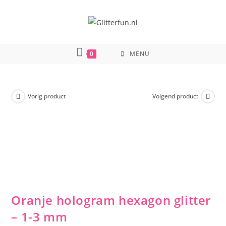
Ga
naar
inhoud
0
MENU
Vorig product
Volgend product
Oranje hologram hexagon glitter
– 1-3 mm