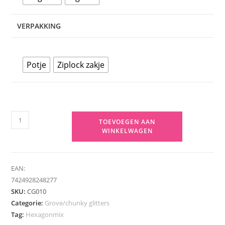
VERPAKKING
Potje
Ziplock zakje
Oranje
TOEVOEGEN AAN
hologram
WINKELWAGEN
hexagon
glitter
-
EAN:
1-
7424928248277
SKU:
CG010
3
Categorie:
Grove/chunky glitters
mm
Tag:
Hexagonmix
aantal