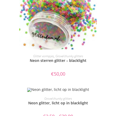
Dit
product
OPTIES SELECTEREN
Glitter vormpjes
,
Grove/chunky glitters
heeft
Neon sterren glitter – blacklight
meerdere
variaties.
Deze
optie
€
50,00
kan
gekozen
worden
op
de
Dit
productpagina
product
OPTIES SELECTEREN
Grove/chunky glitters
heeft
Neon glitter, licht op in blacklight
meerdere
variaties.
Deze
optie
Prijsklasse: