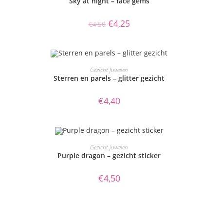
Sky at night – face gems
AANBIEDING!
Oorspronkelijke
Huidige
€
4,25
€
4,50
prijs
prijs
was:
is:
€4,50.
€4,25.
TOEVOEGEN AAN WINKELWAGEN
Gezicht juwelen
Sterren en parels – glitter gezicht
€
4,40
TOEVOEGEN AAN WINKELWAGEN
Gezicht juwelen
Purple dragon – gezicht sticker
€
4,50