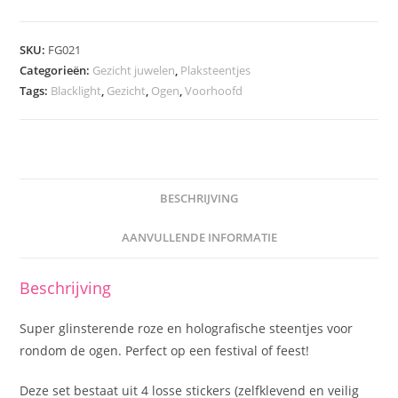
SKU:
FG021
Categorieën:
Gezicht juwelen
,
Plaksteentjes
Tags:
Blacklight
,
Gezicht
,
Ogen
,
Voorhoofd
BESCHRIJVING
AANVULLENDE INFORMATIE
Beschrijving
Super glinsterende roze en holografische steentjes voor
rondom de ogen. Perfect op een festival of feest!
Deze set bestaat uit 4 losse stickers (zelfklevend en veilig