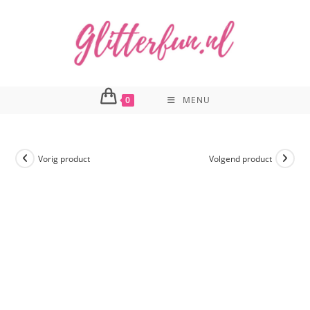
Ga
naar
inhoud
0
MENU
Vorig product
Volgend product