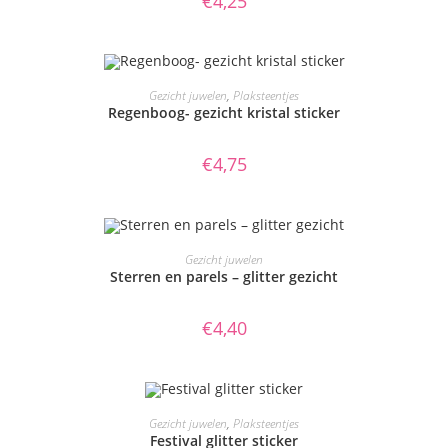
€
4,25
TOEVOEGEN AAN WINKELWAGEN
Gezicht juwelen
,
Plaksteentjes
Regenboog- gezicht kristal sticker
€
4,75
TOEVOEGEN AAN WINKELWAGEN
Gezicht juwelen
Sterren en parels – glitter gezicht
€
4,40
TOEVOEGEN AAN WINKELWAGEN
Gezicht juwelen
,
Plaksteentjes
Festival glitter sticker