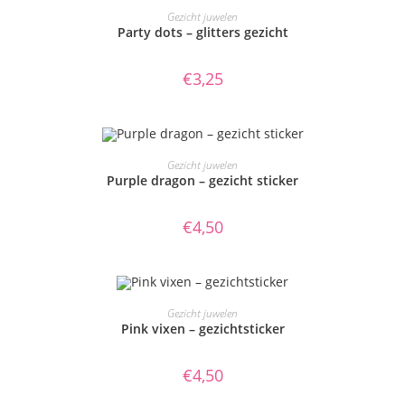
TOEVOEGEN AAN WINKELWAGEN
Gezicht juwelen
Party dots – glitters gezicht
€
3,25
TOEVOEGEN AAN WINKELWAGEN
Gezicht juwelen
Purple dragon – gezicht sticker
€
4,50
TOEVOEGEN AAN WINKELWAGEN
Gezicht juwelen
Pink vixen – gezichtsticker
€
4,50