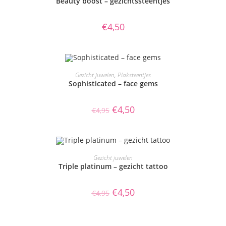
Beauty boost – gezichtssteentjes
€
4,50
TOEVOEGEN AAN WINKELWAGEN
Gezicht juwelen
,
Plaksteentjes
Sophisticated – face gems
AANBIEDING!
Oorspronkelijke
Huidige
€
4,50
€
4,95
prijs
prijs
was:
is:
€4,95.
€4,50.
TOEVOEGEN AAN WINKELWAGEN
Gezicht juwelen
Triple platinum – gezicht tattoo
AANBIEDING!
Oorspronkelijke
Huidige
€
4,50
€
4,95
prijs
prijs
was:
is:
€4,95.
€4,50.