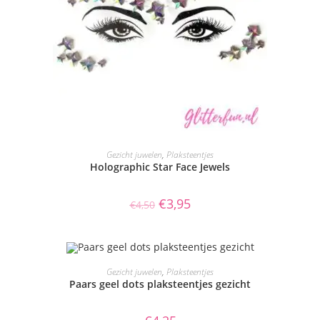
TOEVOEGEN AAN WINKELWAGEN
Gezicht juwelen
,
Plaksteentjes
Holographic Star Face Jewels
Oorspronkelijke
Huidige
€
3,95
€
4,50
prijs
prijs
was:
is:
€4,50.
€3,95.
TOEVOEGEN AAN WINKELWAGEN
Gezicht juwelen
,
Plaksteentjes
Paars geel dots plaksteentjes gezicht