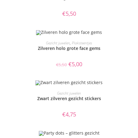
€
5,50
TOEVOEGEN AAN WINKELWAGEN
Gezicht juwelen
,
Plaksteentjes
Zilveren holo grote face gems
AANBIEDING!
Oorspronkelijke
Huidige
€
5,00
€
5,50
prijs
prijs
was:
is:
€5,50.
€5,00.
TOEVOEGEN AAN WINKELWAGEN
Gezicht juwelen
Zwart zilveren gezicht stickers
€
4,75