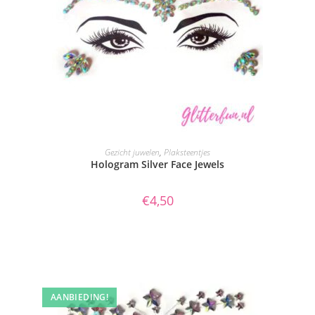
TOEVOEGEN AAN WINKELWAGEN
Gezicht juwelen
,
Plaksteentjes
Hologram Silver Face Jewels
€
4,50
AANBIEDING!