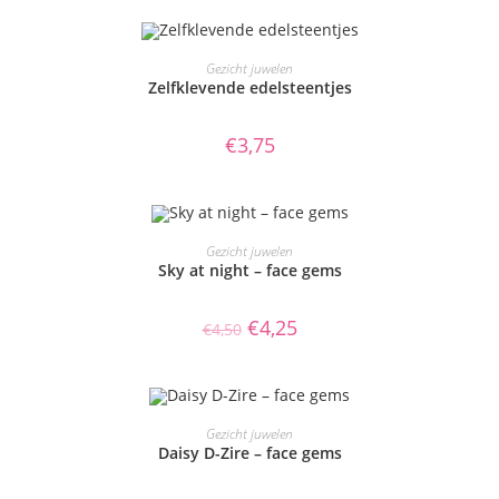
TOEVOEGEN AAN WINKELWAGEN
Gezicht juwelen
Zelfklevende edelsteentjes
€
3,75
TOEVOEGEN AAN WINKELWAGEN
Gezicht juwelen
Sky at night – face gems
AANBIEDING!
Oorspronkelijke
Huidige
€
4,25
€
4,50
prijs
prijs
was:
is:
€4,50.
€4,25.
TOEVOEGEN AAN WINKELWAGEN
Gezicht juwelen
Daisy D-Zire – face gems