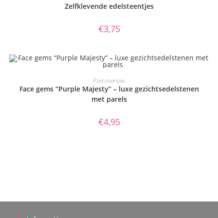
Zelfklevende edelsteentjes
€
3,75
TOEVOEGEN AAN WINKELWAGEN
Plaksteentjes
Face gems “Purple Majesty” – luxe gezichtsedelstenen
met parels
€
4,95