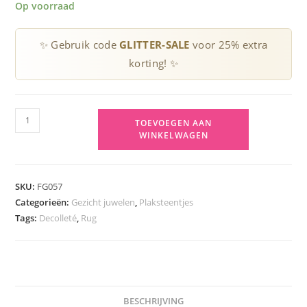
Op voorraad
✨ Gebruik code
GLITTER-SALE
voor 25% extra
korting! ✨
Festival
TOEVOEGEN AAN
glitter
WINKELWAGEN
sticker
aantal
SKU:
FG057
Categorieën:
Gezicht juwelen
,
Plaksteentjes
Tags:
Decolleté
,
Rug
BESCHRIJVING