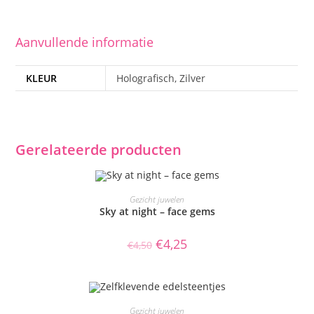
Aanvullende informatie
KLEUR
Holografisch, Zilver
Gerelateerde producten
TOEVOEGEN AAN WINKELWAGEN
Gezicht juwelen
Sky at night – face gems
AANBIEDING!
Oorspronkelijke
Huidige
€
4,25
€
4,50
prijs
prijs
was:
is:
€4,50.
€4,25.
TOEVOEGEN AAN WINKELWAGEN
Gezicht juwelen