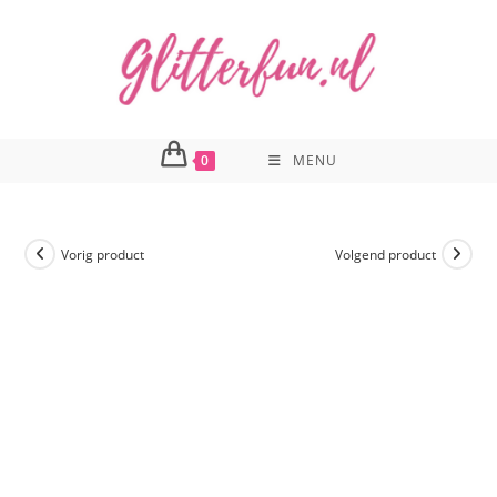
Ga
naar
inhoud
0
MENU
Vorig product
Volgend product