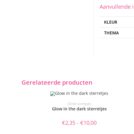
Aanvullende 
KLEUR
THEMA
Gerelateerde producten
Dit
product
OPTIES SELECTEREN
Glitter vormpjes
heeft
Glow in the dark sterretjes
meerdere
variaties.
Deze
Prijsklasse:
€
2,35
-
€
10,00
optie
€2,35
kan
tot
gekozen