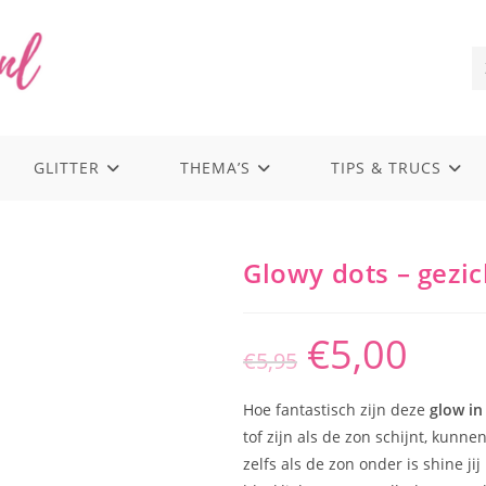
GLITTER
THEMA’S
TIPS & TRUCS
Glowy dots – gezic
€
5,00
Oorspronkelijke
Huidige
€
5,95
prijs
prijs
was:
is:
€5,95.
€5,00.
Hoe fantastisch zijn deze
glow in
tof zijn als de zon schijnt, kunne
zelfs als de zon onder is shine j