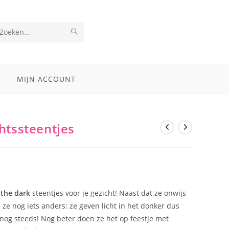
VERZEND
Zoek
ZOEKOPDRACHT
op
deze
MIJN ACCOUNT
site
htssteentjes
 the dark
steentjes voor je gezicht! Naast dat ze onwijs
n ze nog iets anders: ze geven licht in het donker dus
ij nog steeds! Nog beter doen ze het op feestje met