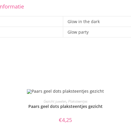
informatie
Glow in the dark
Glow party
TOEVOEGEN AAN WINKELWAGEN
Gezicht juwelen
,
Plaksteentjes
Paars geel dots plaksteentjes gezicht
€
4,25