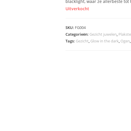
blacklight, waar ze allerbeste to
Uitverkocht
SKU:
FG004
Categorieën:
Gezicht juwelen
,
Plakste
Tags:
Gezicht
,
Glow in the dark
,
Ogen