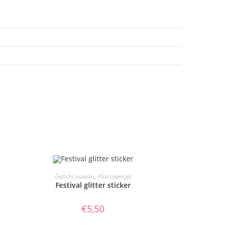
TOEVOEGEN AAN WINKELWAGEN
Gezicht juwelen
,
Plaksteentjes
Festival glitter sticker
€
5,50