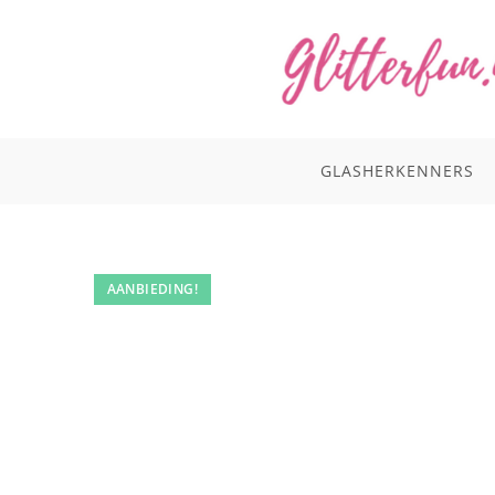
Ga
naar
inhoud
GLASHERKENNERS
AANBIEDING!