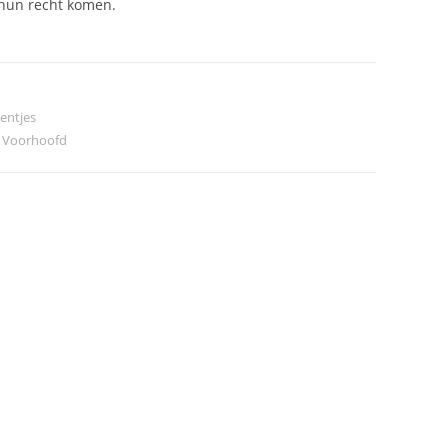
t hun recht komen.
entjes
,
Voorhoofd