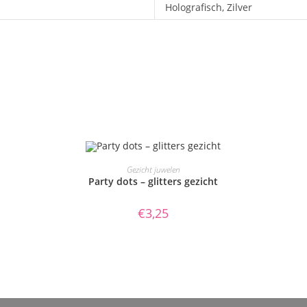
Holografisch, Zilver
TOEVOEGEN AAN WINKELWAGEN
Gezicht juwelen
Party dots – glitters gezicht
€
3,25