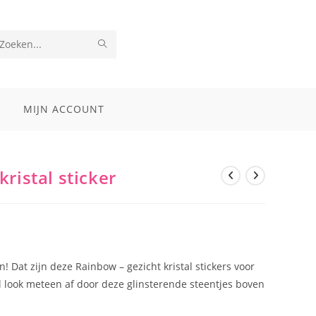
VERZEND
Zoek
ZOEKOPDRACHT
op
deze
MIJN ACCOUNT
site
ristal sticker
in! Dat zijn deze Rainbow – gezicht kristal stickers voor
al look meteen af door deze glinsterende steentjes boven