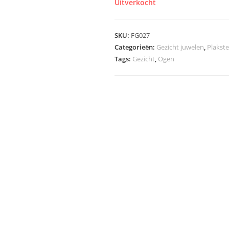
Uitverkocht
SKU:
FG027
Categorieën:
Gezicht juwelen
,
Plakste
Tags:
Gezicht
,
Ogen