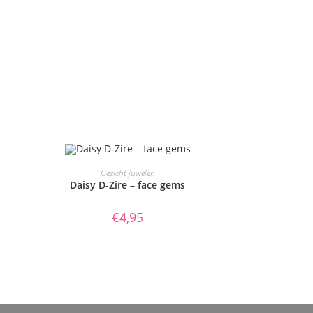
TOEVOEGEN AAN WINKELWAGEN
Gezicht juwelen
Daisy D-Zire – face gems
€
4,95