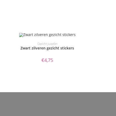
TOEVOEGEN AAN WINKELWAGEN
Gezicht juwelen
Zwart zilveren gezicht stickers
€
4,75