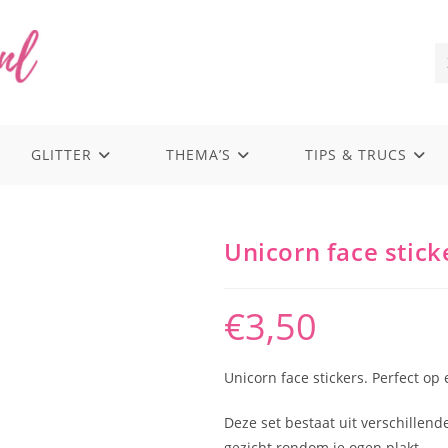
GLITTER
THEMA’S
TIPS & TRUCS
Unicorn face stick
€
3,50
Unicorn face stickers. Perfect op e
Deze set bestaat uit verschillende
gezicht rondom je ogen plakt.