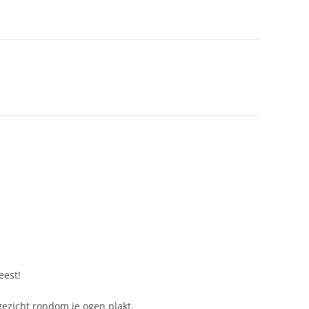
eest!
 gezicht rondom je ogen plakt.