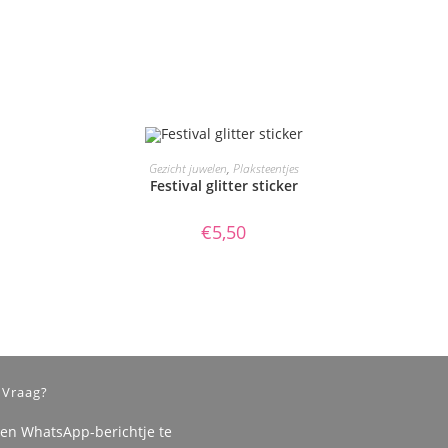
TOEVOEGEN AAN WINKELWAGEN
Gezicht juwelen
,
Plaksteentjes
Festival glitter sticker
€
5,50
 Vraag?
een WhatsApp-berichtje te