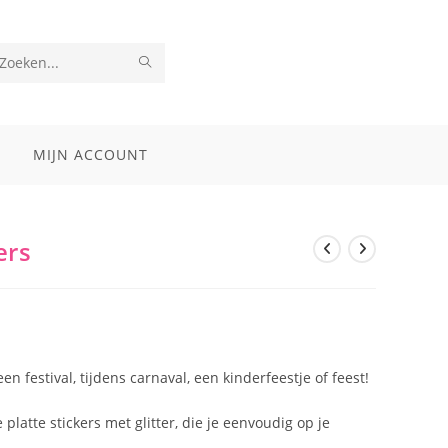
VERZEND
Zoek
ZOEKOPDRACHT
op
deze
MIJN ACCOUNT
site
ers
en festival, tijdens carnaval, een kinderfeestje of feest!
 platte stickers met glitter, die je eenvoudig op je