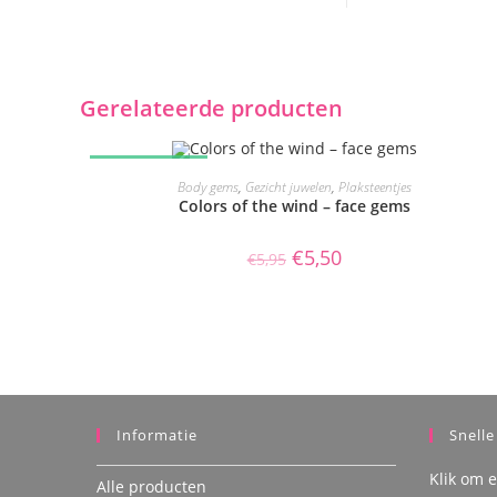
Gerelateerde producten
AANBIEDING!
TOEVOEGEN AAN WINKELWAGEN
Body gems
,
Gezicht juwelen
,
Plaksteentjes
Colors of the wind – face gems
Oorspronkelijke
Huidige
€
5,50
€
5,95
prijs
prijs
was:
is:
€5,95.
€5,50.
Informatie
Snelle
Klik om 
Alle producten