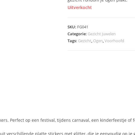
Uitverkocht
SKU:
FG041
Categorie:
Gezicht juwelen
Tags:
Gezicht
,
Ogen
,
Voorhoofd
ers. Perfect op een festival, tijdens carnaval, een kinderfeestje of f
uit verschillende platte stickers met glitter, die je eenvoudig op je